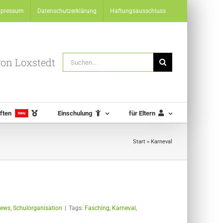
mpressum
Datenschutzerklärung
Haftungsausschluss
Suche
 von Loxstedt
nach:
ften
Einschulung
für Eltern
neu
Start
»
Karneval
ews
,
Schulorganisation
|
Tags:
Fasching
,
Karneval
,