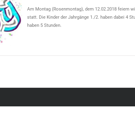
Rosenmontagsfeier
am
Am Montag (Rosenmontag), dem 12.02.2018 feiern wied
12.02.2018
statt. Die Kinder der Jahrgänge 1./2. haben dabei 4 St
haben 5 Stunden.