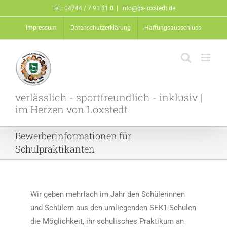
Zum
Tel.: 04744 / 7 91 81 0
|
info@gs-loxstedt.de
Inhalt
Impressum
Datenschutzerklärung
Haftungsausschluss
springen
verlässlich - sportfreundlich - inklusiv |
im Herzen von Loxstedt
Bewerberinformationen für
Schulpraktikanten
Wir geben mehrfach im Jahr den Schülerinnen
und Schülern aus den umliegenden SEK1-Schulen
die Möglichkeit, ihr schulisches Praktikum an