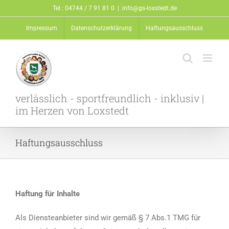
Zum
Tel.: 04744 / 7 91 81 0
|
info@gs-loxstedt.de
Inhalt
Impressum
Datenschutzerklärung
Haftungsausschluss
springen
verlässlich - sportfreundlich - inklusiv |
im Herzen von Loxstedt
Haftungsausschluss
Haftung für Inhalte
Als Diensteanbieter sind wir gemäß § 7 Abs.1 TMG für