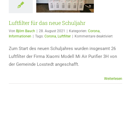
Schuljahr
a
Informationen
Luftfilter für das neue Schuljahr
Von
Björn Bauch
|
28. August 2021
|
Kategorien:
Corona
,
für
Informationen
|
Tags:
Corona
,
Luftfilter
|
Kommentare deaktiviert
Luftfilter
für
Zum Start des neuen Schuljahres wurden insgesamt 26
das
Luftfilter der Firma Xiaomi Modell Mi Air Purifier 3H von
neue
Schuljahr
der Gemeinde Loxstedt angeschafft.
Weiterlesen