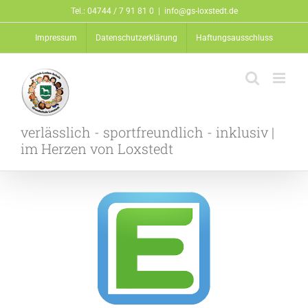
Zum
Tel.: 04744 / 7 91 81 0
|
info@gs-loxstedt.de
Inhalt
Impressum
Datenschutzerklärung
Haftungsausschluss
springen
verlässlich - sportfreundlich - inklusiv |
im Herzen von Loxstedt