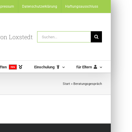
mpressum
Datenschutzerklärung
Haftungsausschluss
Suche
 von Loxstedt
nach:
ften
Einschulung
für Eltern
neu
Start
»
Beratungsgespräch